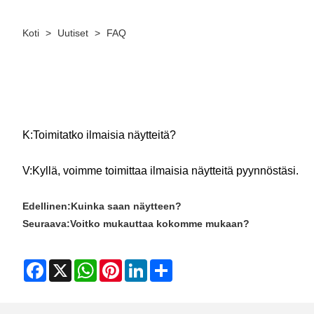
Koti
>
Uutiset
>
FAQ
K:
Toimitatko ilmaisia ​​näytteitä?
V:
Kyllä, voimme toimittaa ilmaisia ​​näytteitä pyynnöstäsi.
Edellinen:
Kuinka saan näytteen?
Seuraava:
Voitko mukauttaa kokomme mukaan?
Facebook
X
WhatsApp
Pinterest
LinkedIn
Share