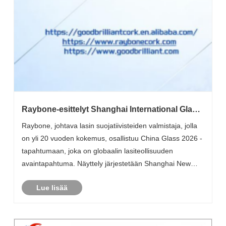
​Raybone-esittelyt Shanghai International Glass
Expo 2026:ssa.
Raybone, johtava lasin suojatiivisteiden valmistaja, jolla
on yli 20 vuoden kokemus, osallistuu China Glass 2026 -
tapahtumaan, joka on globaalin lasiteollisuuden
avaintapahtuma. Näyttely järjestetään Shanghai New
International EXPO Centerissä 7.-10.4.2026.
Lue lisää