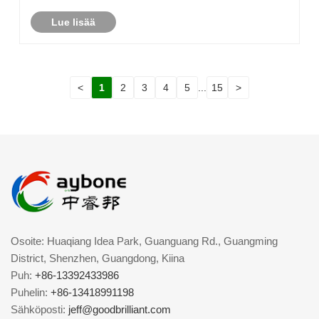
Lue lisää
<
1
2
3
4
5
...
15
>
Osoite: Huaqiang Idea Park, Guanguang Rd., Guangming
District, Shenzhen, Guangdong, Kiina
Puh:
+86-13392433986
Puhelin:
+86-13418991198
Sähköposti:
jeff@goodbrilliant.com