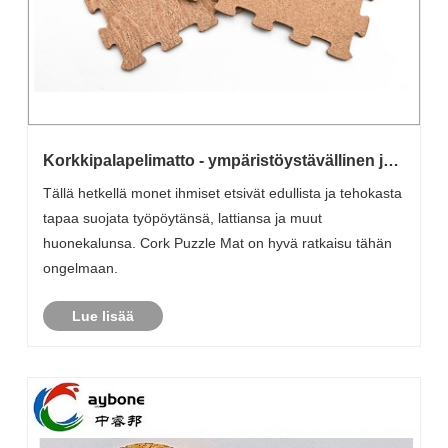
Korkkipalapelimatto - ympäristöystävällinen ja
taloudellinen valinta
Tällä hetkellä monet ihmiset etsivät edullista ja tehokasta
tapaa suojata työpöytänsä, lattiansa ja muut
huonekalunsa. Cork Puzzle Mat on hyvä ratkaisu tähän
ongelmaan.
Lue lisää