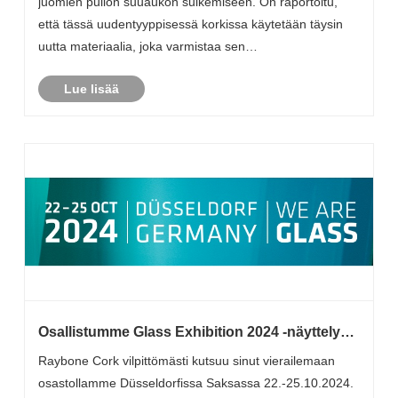
juomien pullon suuaukon sulkemiseen. On raportoitu,
että tässä uudentyyppisessä korkissa käytetään täysin
uutta materiaalia, joka varmistaa sen
kokoonpuristuvuuden ja tiivistyksen samalla, kun samalla
Lue lisää
varmistetaan tuotteen ympäristönsuojelu.
Osallistumme Glass Exhibition 2024 -näyttelyyn
Saksassa
​Raybone Cork vilpittömästi kutsuu sinut vierailemaan
osastollamme Düsseldorfissa Saksassa 22.-25.10.2024.