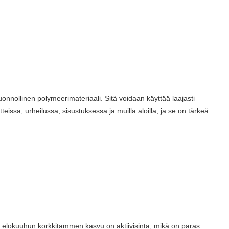
onnollinen polymeerimateriaali. Sitä voidaan käyttää laajasti
ssa, urheilussa, sisustuksessa ja muilla aloilla, ja se on tärkeä
ta elokuuhun korkkitammen kasvu on aktiivisinta, mikä on paras