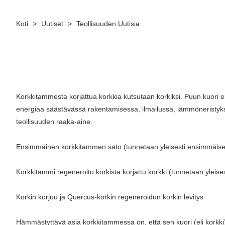
Koti
>
Uutiset
>
Teollisuuden Uutisia
Korkkitammesta korjattua korkkia kutsutaan korkiksi. Puun kuori ei
energiaa säästävässä rakentamisessa, ilmailussa, lämmöneristykses
teollisuuden raaka-aine.
Ensimmäinen korkkitammen sato (tunnetaan yleisesti ensimmäise
Korkkitammi regeneroitu korkista korjattu korkki (tunnetaan yleise
Korkin korjuu ja Quercus-korkin regeneroidun korkin levitys
Hämmästyttävä asia korkkitammessa on, että sen kuori (eli korkki)