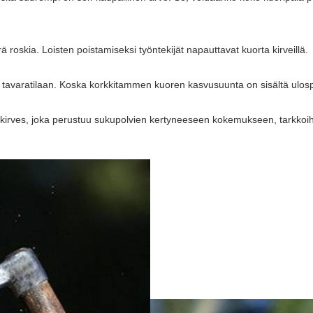
roskia. Loisten poistamiseksi työntekijät napauttavat kuorta kirveillä.
tavaratilaan. Koska korkkitammen kuoren kasvusuunta on sisältä ulospäi
i kirves, joka perustuu sukupolvien kertyneeseen kokemukseen, tarkkoihin