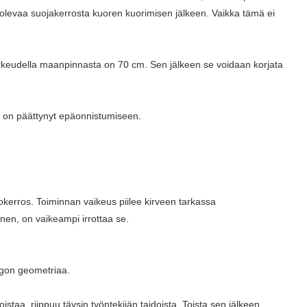
a olevaa suojakerrosta kuoren kuorimisen jälkeen. Vaikka tämä ei
rkeudella maanpinnasta on 70 cm. Sen jälkeen se voidaan korjata
 se on päättynyt epäonnistumiseen.
kerros. Toiminnan vaikeus piilee kirveen tarkassa
änen, on vaikeampi irrottaa se.
ungon geometriaa.
staa, riippuu täysin työntekijän taidoista. Toista sen jälkeen