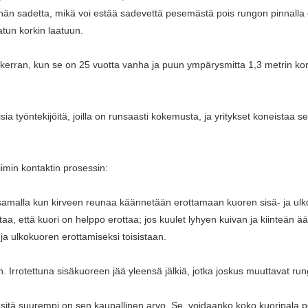
 vähän sadetta, mikä voi estää sadevettä pesemästä pois rungon pinnall
atun korkin laatuun.
kerran, kun se on 25 vuotta vanha ja puun ympärysmitta 1,3 metrin ko
isia työntekijöitä, joilla on runsaasti kokemusta, ja yritykset koneistaa
iimin kontaktin prosessin:
samalla kun kirveen reunaa käännetään erottamaan kuoren sisä- ja ulko
aa, että kuori on helppo erottaa; jos kuulet lyhyen kuivan ja kiinteän ä
- ja ulkokuoren erottamiseksi toisistaan.
. Irrotettuna sisäkuoreen jää yleensä jälkiä, jotka joskus muuttavat r
, sitä suurempi on sen kaupallinen arvo. Se, voidaanko koko kuoripala poi