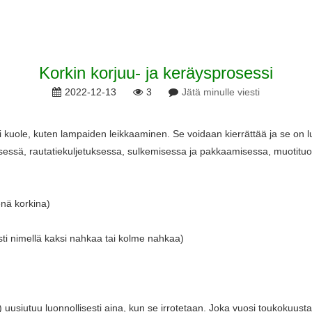
Korkin korjuu- ja keräysprosessi
2022-12-13
3
Jätä minulle viesti
 kuole, kuten lampaiden leikkaaminen. Se voidaan kierrättää ja se on lu
sä, rautatiekuljetuksessa, sulkemisessa ja pakkaamisessa, muotituottei
nä korkina)
sti nimellä kaksi nahkaa tai kolme nahkaa)
 uusiutuu luonnollisesti aina, kun se irrotetaan. Joka vuosi toukokuus