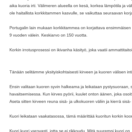
aika kuoria irti. Välimeren alueella on kesä, korkea lämpötila ja
ole haitallista korkkitammen kasvulle, se vaikuttaa seuraavan korj
Portugalin lain mukaan korkkitammea on korjattava ensimmäisen 
9 vuoden välein. Keskiarvo on 150 vuotta.
Korkin irrotusprosessi on ikivanha käsityö, joka vaatii ammattitaito
Tänään selitämme yksityiskohtaisesti kirveen ja kuoren välisen int
Ensin valitaan kuoren syvin halkeama ja leikataan pystysuoraan, 
havaitsemisessa. Kun kirves pyörii, kuulet onton äänen, joka osoitt
Aseta sitten kirveen reuna sisä- ja ulkokuoren väliin ja kierrä sisä
Kuori leikataan vaakatasossa, tämä määrittää kuoritun korkin koon
Kuori kuori varovasti, jotta se ei rikkoudu. Mitä suurempi kuori on