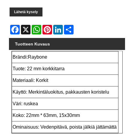
Lähetä kysely
Facebook
X
WhatsApp
Pinterest
LinkedIn
Share
Tuotteen Kuvaus
Brändi:
Raybone
Tuote: 22 mm korkkitarra
Materiaali: Korkit
Käyttö: Merkintäluokitus, pakkausten koristelu
Väri: ruskea
Koko: 22mm * 63mm, 15x30mm
Ominaisuus: Vedenpitävä, poista jälkiä jättämättä